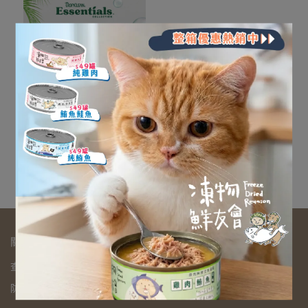
Essentials醫美系列洗毛精
16oz
NT$700
加入購物車
關於我們
查詢
關於我們
我的帳戶
隱私政策
服務條款
退換貨政策
防詐騙宣導