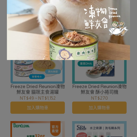
驅蚤噴劑-32/16oz
鮮友會 骰子牛魔王 30G
NT$750
~
NT$1,400
NT$250
加入購物車
加入購物車
Freeze Dried Reunion凍物
Freeze Dried Reunion凍物
鮮友會 貓咪主食湯罐
鮮友會 酥小捲司機
NT$49
~
NT$1,152
NT$270
加入購物車
加入購物車