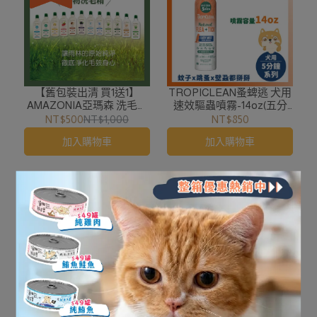
【舊包裝出清 買1送1】
TROPICLEAN蚤蜱逃 犬用
AMAZONIA亞瑪森 洗毛精
速效驅蟲噴霧-14oz(五分
系列（500ml）
鐘)
NT$500
NT$1,000
NT$850
加入購物車
加入購物車
TROPICLEAN蚤蜱逃 犬用
Freeze Dried Reunion凍物