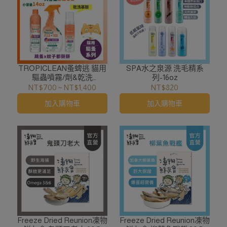
TROPICLEAN蚤蜱逃 貓用
SPA水之泉源 洗毛精系
驅蟲噴霧/劑&乾洗
列-16oz
精-14oz/32oz/7.4oz
NT$700
~
NT$1,400
NT$820
加入購物車
加入購物車
Freeze Dried Reunion凍物
Freeze Dried Reunion凍物